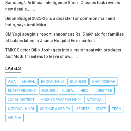
Samsung's Artificial Intelligence Smart Glasses leak reveals
new details.......
Union Budget 2025-26 is a disaster for common man and
India, says Amit Mitra…….
CM Yogi sought a report, announces Rs. 5 lakh aid for families
of babies killed in Jhansi Hospital Fire incident…….
TMKOC actor Dilip Joshi gets into a major spat with producer
Asit Modi, threatens to leave show.......
LABELS
ASIA
BHOPAL
BHOPAL HINDI
BUSINESS
CHATTISGRAH
ENTERTAINMENT
EUROPE
GLOBAL
HINDI
LIFESTYLE
LOCAL DISTRICT
MADHYA PRADESH HINDI
NATIONAL
NATIONAL HINDI
SCIENCE & HEALTH
SPORTS
STATE
TECH
VIDISHA